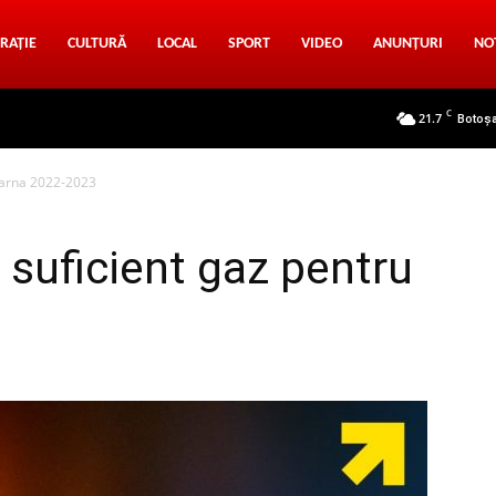
RAȚIE
CULTURĂ
LOCAL
SPORT
VIDEO
ANUNȚURI
NO
C
21.7
Botoș
iarna 2022-2023
suficient gaz pentru