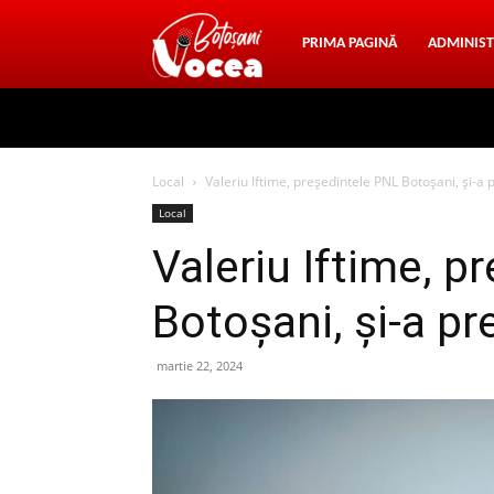
Vocea
PRIMA PAGINĂ
ADMINIST
Botosani
Local
Valeriu Iftime, președintele PNL Botoșani, și-a
Local
Valeriu Iftime, p
Botoșani, și-a pr
martie 22, 2024