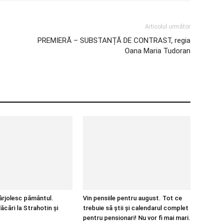
Articolul următor
PREMIERĂ – SUBSTANȚĂ DE CONTRAST, regia
Oana Maria Tudoran
pârjolesc pământul.
Vin pensiile pentru august. Tot ce
lăcări la Strahotin și
trebuie să știi și calendarul complet
pentru pensionari! Nu vor fi mai mari.