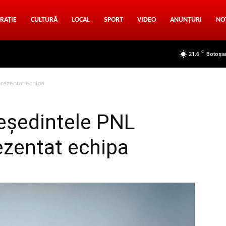
RAȚIE
CULTURĂ
LOCAL
SPORT
VIDEO
ANUNȚURI
NO
C
21.6
Botoșa
 prezentat echipa
reședintele PNL
ezentat echipa