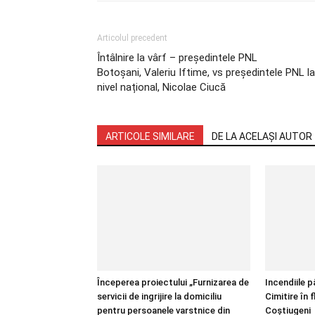
Articolul precedent
Întâlnire la vârf – președintele PNL
Botoșani, Valeriu Iftime, vs președintele PNL la
nivel național, Nicolae Ciucă
ARTICOLE SIMILARE
DE LA ACELAȘI AUTOR
Începerea proiectului „Furnizarea de
Incendiile 
servicii de ingrijire la domiciliu
Cimitire în f
pentru persoanele varstnice din
Coștiugeni