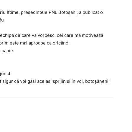
riu Iftime, președintele PNL Botoșani, a publicat o
ău
t echipa de care vă vorbesc, cei care mă motivează
orim este mai aproape ca oricând.
mpanie:
junct.
sigur că voi găsi același sprijin și în voi, botoșănenii