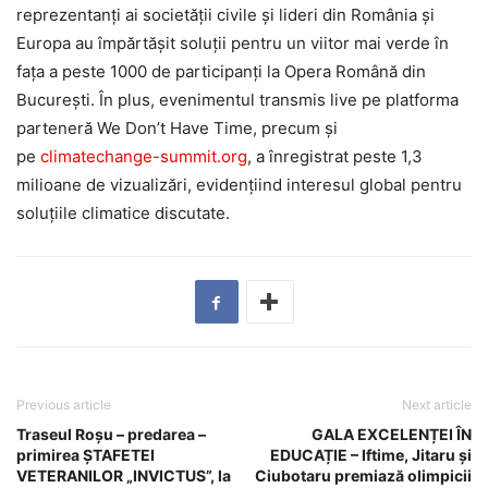
reprezentanți ai societății civile și lideri din România și
Europa au împărtășit soluții pentru un viitor mai verde în
fața a peste 1000 de participanți la Opera Română din
București. În plus, evenimentul transmis live pe platforma
parteneră We Don’t Have Time, precum și
pe
climatechange-summit.org
, a înregistrat peste 1,3
milioane de vizualizări, evidențiind interesul global pentru
soluțiile climatice discutate.
Previous article
Next article
Traseul Roșu – predarea –
GALA EXCELENȚEI ÎN
primirea ȘTAFETEI
EDUCAȚIE – Iftime, Jitaru și
VETERANILOR „INVICTUS”, la
Ciubotaru premiază olimpicii