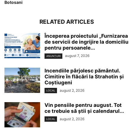
Botosani
RELATED ARTICLES
Începerea proiectului „Furnizarea
de servicii de ingrijire la domiciliu
pentru persoanele...
august 7, 2026
ANUNȚURI
Incendiile pârjolesc pământul.
Cimitire în flăcări la Strahotin și
Coștiugeni
august 2, 2026
LOCAL
Vin pensiile pentru august. Tot
ce trebuie să știi și calendarul...
august 2, 2026
LOCAL