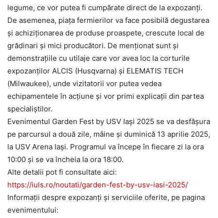
legume, ce vor putea fi cumpărate direct de la expozanți.
De asemenea, piața fermierilor va face posibilă degustarea
și achiziționarea de produse proaspete, crescute local de
grădinari și mici producători. De menționat sunt și
demonstrațiile cu utilaje care vor avea loc la corturile
expozanților ALCIS (Husqvarna) și ELEMATIS TECH
(Milwaukee), unde vizitatorii vor putea vedea
echipamentele în acțiune și vor primi explicații din partea
specialiștilor.
Evenimentul Garden Fest by USV Iași 2025 se va desfășura
pe parcursul a două zile, mâine și duminică 13 aprilie 2025,
la USV Arena Iași. Programul va începe în fiecare zi la ora
10:00 și se va încheia la ora 18:00.
Alte detalii pot fi consultate aici:
https://iuls.ro/noutati/garden-fest-by-usv-iasi-2025/
Informații despre expozanți și serviciile oferite, pe pagina
evenimentului: