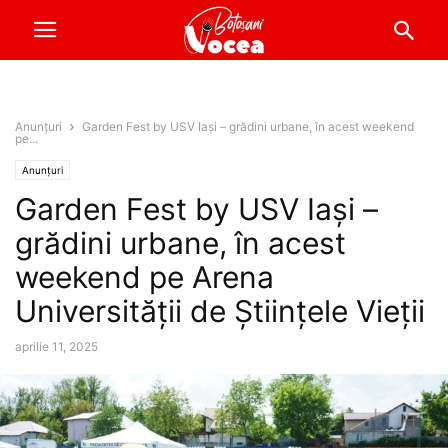
Anunțuri
Garden Fest by USV Iași – grădini urbane, în acest weekend
pe...
Anunțuri
Garden Fest by USV Iași –
grădini urbane, în acest
weekend pe Arena
Universității de Științele Vieții
aprilie 11, 2025