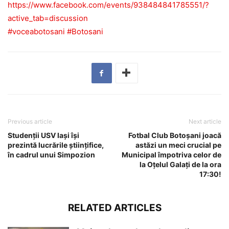
https://www.facebook.com/events/938484841785551/?
active_tab=discussion
#voceabotosani
#Botosani
Previous article
Next article
Studenții USV Iași își
Fotbal Club Botoșani joacă
prezintă lucrările științifice,
astăzi un meci crucial pe
în cadrul unui Simpozion
Municipal împotriva celor de
la Oțelul Galați de la ora
17:30!
RELATED ARTICLES