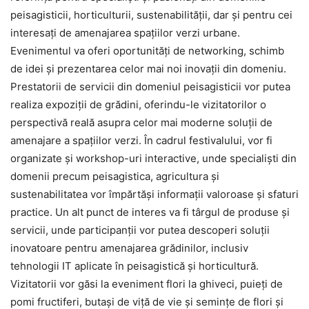
peisagisticii, horticulturii, sustenabilității, dar și pentru cei
interesați de amenajarea spațiilor verzi urbane.
Evenimentul va oferi oportunități de networking, schimb
de idei și prezentarea celor mai noi inovații din domeniu.
Prestatorii de servicii din domeniul peisagisticii vor putea
realiza expoziții de grădini, oferindu-le vizitatorilor o
perspectivă reală asupra celor mai moderne soluții de
amenajare a spațiilor verzi. În cadrul festivalului, vor fi
organizate și workshop-uri interactive, unde specialiști din
domenii precum peisagistica, agricultura și
sustenabilitatea vor împărtăși informații valoroase și sfaturi
practice. Un alt punct de interes va fi târgul de produse și
servicii, unde participanții vor putea descoperi soluții
inovatoare pentru amenajarea grădinilor, inclusiv
tehnologii IT aplicate în peisagistică și horticultură.
Vizitatorii vor găsi la eveniment flori la ghiveci, puieți de
pomi fructiferi, butași de viță de vie și semințe de flori și