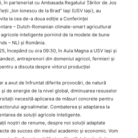
și, în parteneriat cu Ambasada Regatului Țărilor de Jos
eții „Ion Ionescu de la Brad” Iași (USV Iași), au
vita la cea de-a doua ediție a Conferinței
imentare – Dutch-Romanian climate-smart agricultural
ii agricole inteligente pornind de la modele de bune
ands – NL) și România.
25, începând cu ora 09:30, în Aula Magna a USV Iași și
andezi, antreprenori din domeniul agricol, fermieri și
pentru a discuta despre viitorul producției
tar a avut de înfruntat diferite provocări, de natură
e și de energie de la nivel global, diminuarea resuselor
rsitații necesită aplicarea de măsuri concrete pentru
 sectorului agroalimetar. Combaterea și adaptarea la
ntarea de soluții agricole inteligente.
tații noștri de renume, despre noi soluții adaptate
oiecte de succes din mediul academic și economic. Vom