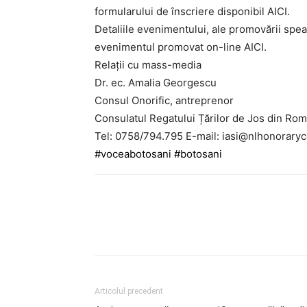
formularului de înscriere disponibil AICI.
Detaliile evenimentului, ale promovării spea
evenimentul promovat on-line AICI.
Relații cu mass-media
Dr. ec. Amalia Georgescu
Consul Onorific, antreprenor
Consulatul Regatului Țărilor de Jos din Româ
Tel: 0758/794.795 E-mail:
iasi@nlhonoraryc
#voceabotosani
#botosani
Facebook
Articolul precedent