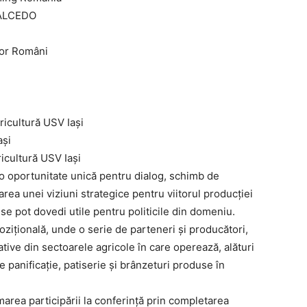
 ALCEDO
lor Români
gricultură USV Iași
ași
icultură USV Iași
 o oportunitate unică pentru dialog, schimb de
area unei viziuni strategice pentru viitorul producției
 se pot dovedi utile pentru politicile din domeniu.
ozițională, unde o serie de parteneri și producători,
ative din sectoarele agricole în care operează, alături
 panificație, patiserie și brânzeturi produse în
marea participării la conferință prin completarea