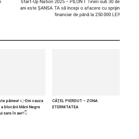
n
Start-Up Nation 2025 – PILON I: Tineri sub 30 de
ani este ȘANSA TA să începi o afacere cu sprijin
financiar de până la 250.000 LEI!
te pâinea! 👉Din cauza
CĂȚEL PIERDUT – ZONA
i a blocării Mării Negre
ETERNITATEA
i sare în aer!👇