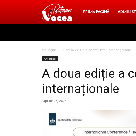
Vocea
PRIMA PAGINĂ
ADMINIST
Botosani
Anunțuri
A doua ediție a conferinței internaționale
Anunțuri
A doua ediție a c
internaționale
aprilie 25, 2025