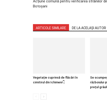
Acțiune comună pentru verificarea străinilor di
Botoșani
ARTICOLE SIMILARE
DE LA ACELAȘI AUTOR
Vegetație cuprinsă de flăcări în
Se scumpeș
cimitirul din Ichimeni👇
războiului ș
prețul grâulu