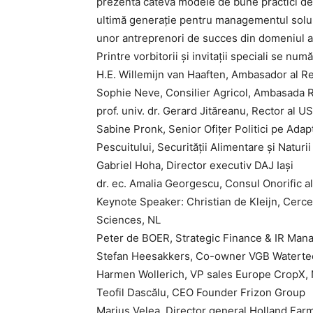
prezenta câteva modele de bune practici de a
ultimă generație pentru managementul solului
unor antreprenori de succes din domeniul ag
Printre vorbitorii și invitații speciali se numă
H.E. Willemijn van Haaften, Ambasador al Re
Sophie Neve, Consilier Agricol, Ambasada R
prof. univ. dr. Gerard Jităreanu, Rector al US
Sabine Pronk, Senior Ofițer Politici pe Adapt
Pescuitului, Securității Alimentare și Naturii
Gabriel Hoha, Director executiv DAJ Iași
dr. ec. Amalia Georgescu, Consul Onorific al 
Keynote Speaker: Christian de Kleijn, Cerce
Sciences, NL
Peter de BOER, Strategic Finance & IR M
Stefan Heesakkers, Co-owner VGB Waterte
Harmen Wollerich, VP sales Europe CropX,
Teofil Dascălu, CEO Founder Frizon Group
Marius Velea, Director general Holland Fa