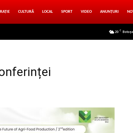
RAȚIE
CULTURĂ
LOCAL
SPORT
VIDEO
ANUNȚURI
NO
C
20
Botoș
onferinței