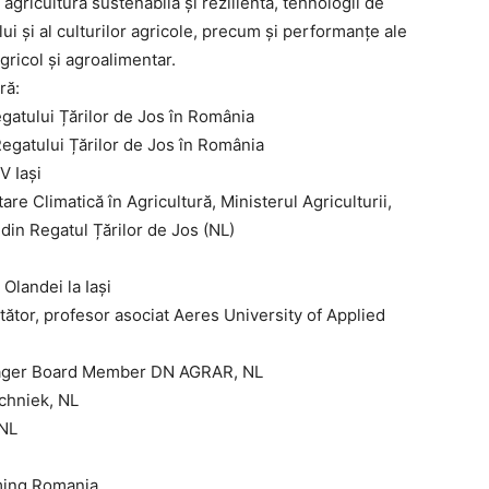
gricultură sustenabilă și rezilientă, tehnologii de
 și al culturilor agricole, precum și performanțe ale
ricol și agroalimentar.
ră:
gatului Țărilor de Jos în România
egatului Țărilor de Jos în România
V Iași
are Climatică în Agricultură, Ministerul Agriculturii,
 din Regatul Țărilor de Jos (NL)
Olandei la Iași
tător, profesor asociat Aeres University of Applied
anager Board Member DN AGRAR, NL
chniek, NL
 NL
rming Romania