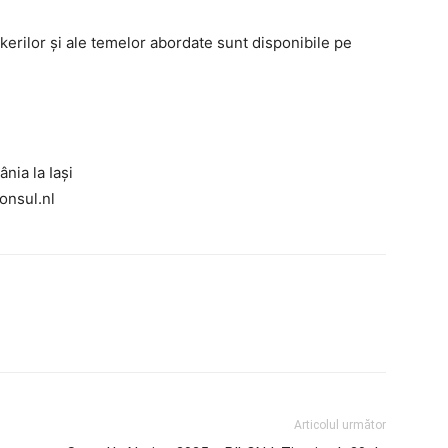
kerilor și ale temelor abordate sunt disponibile pe
nia la Iași
onsul.nl
Articolul următor