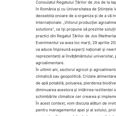
Consulatul Regatului Țărilor de Jos de la Ia
în România și cu Universitatea de Științele Vi
deosebita onoare de a organiza și de a vă in
Internaționale: „Viitorul producției agroal
solutions”, ce își propune să prezinte soluț
practici din Regatul Țărilor de Jos (Netherl
Evenimentul va avea loc marți, 29 aprilie 20
va aduce împreună experți naționali și neerl
reprezentanți ai învăţământului universitar, 
agroalimentare.
În ultimii ani, sectorul agricol și agroalimen
climatică sau geopolitică. Crizele alimentar
de apă potabilă, poluarea, pierderea biodive
diminuarea acestora și intărirea rezilienței
schimbările climatice cer crearea și impleme
În acest context, vom discuta alături de invi
pentru managementul apei și al solului, pr