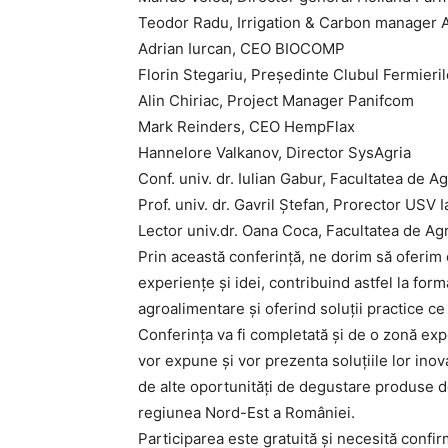
Teodor Radu, Irrigation & Carbon manager
Adrian Iurcan, CEO BIOCOMP
Florin Stegariu, Președinte Clubul Fermieri
Alin Chiriac, Project Manager Panifcom
Mark Reinders, CEO HempFlax
Hannelore Valkanov, Director SysAgria
Conf. univ. dr. Iulian Gabur, Facultatea de A
Prof. univ. dr. Gavril Ștefan, Prorector USV I
Lector univ.dr. Oana Coca, Facultatea de Agr
Prin această conferință, ne dorim să oferim
experiențe și idei, contribuind astfel la form
agroalimentare și oferind soluții practice ce
Conferința va fi completată și de o zonă exp
vor expune și vor prezenta soluțiile lor inov
de alte oportunități de degustare produse de
regiunea Nord-Est a României.
Participarea este gratuită și necesită confir