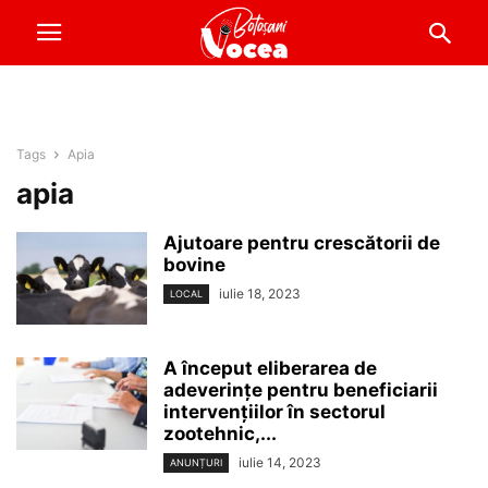
Tags
Apia
apia
Ajutoare pentru crescătorii de
bovine
iulie 18, 2023
LOCAL
A început eliberarea de
adeverințe pentru beneficiarii
intervențiilor în sectorul
zootehnic,...
iulie 14, 2023
ANUNȚURI