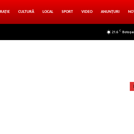
RAȚIE
CULTURĂ
LOCAL
SPORT
VIDEO
ANUNȚURI
NO
C
21.6
Botoșa