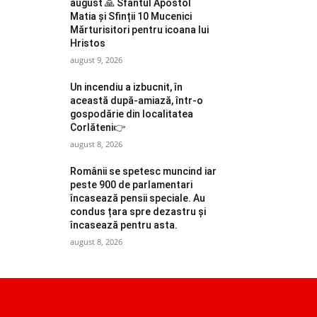
august 🙏 Sfântul Apostol
Matia și Sfinții 10 Mucenici
Mărturisitori pentru icoana lui
Hristos
august 9, 2026
Un incendiu a izbucnit, în
această după-amiază, într-o
gospodărie din localitatea
Corlăteni👉
august 8, 2026
Românii se spetesc muncind iar
peste 900 de parlamentari
încasează pensii speciale. Au
condus țara spre dezastru și
încasează pentru asta.
august 8, 2026