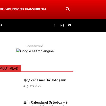
TIFICARE PRIVIND TRANSPARENTA
ni
- Advertisment -
MOST READ
🔴⚪ Zi de meci la Botoșani!
august 9, 2026
📖 În Calendarul Ortodox – 9