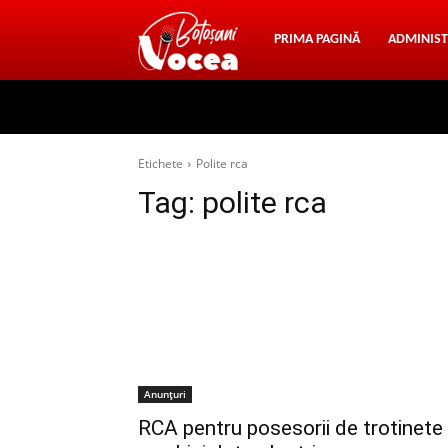
Vocea
PRIMA PAGINĂ
ADMINIST
Botosani
Etichete
Polite rca
Tag:
polite rca
Anunțuri
RCA pentru posesorii de trotinete