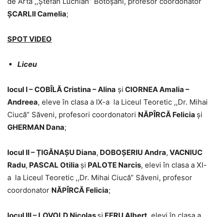
de Artă ,,Ștefan Luchian” Botoșani, profesor coordonator
ȘCARLII Camelia
;
SPOT VIDEO
Liceu
locul I – COBÎLĂ Cristina – Alina
și
CIORNEA Amalia –
Andreea
, eleve în clasa a IX-a la Liceul Teoretic ,,Dr. Mihai
Ciucă” Săveni, profesori coordonatori
NĂPÎRCĂ Felicia
și
GHERMAN Dana
;
locul II – ȚIGĂNAȘU Diana
,
DOBOȘERIU Andra
,
VACNIUC
Radu
,
PASCAL Otilia
și
PALOTE Narcis
, elevi în clasa a XI-
a la Liceul Teoretic ,,Dr. Mihai Ciucă” Săveni, profesor
coordonator
NĂPÎRCĂ Felicia
;
locul III – LOVOLD Nicolas
și
FERU Albert
, elevi în clasa a