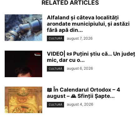
RELATED ARTICLES
Alfaland și câteva localități
arondate municipiului, și astăzi
fără apă din...
august 7, 2026
CULTURĂ
VIDEO| 📜 Puțini știu că… Un județ
mic, dar cu o...
august 6, 2026
CULTURĂ
📖 În Calendarul Ortodox – 4
august – 🙏 Sfinții Șapte...
august 4, 2026
CULTURĂ