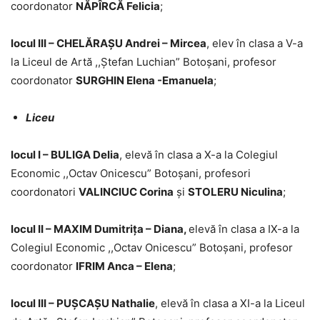
coordonator
NĂPÎRCĂ Felicia
;
locul III – CHELĂRAȘU Andrei – Mircea
, elev în clasa a V-a
la Liceul de Artă ,,Ștefan Luchian” Botoșani, profesor
coordonator
SURGHIN Elena -Emanuela
;
Liceu
locul I – BULIGA Delia
, elevă în clasa a X-a la Colegiul
Economic ,,Octav Onicescu” Botoșani, profesori
coordonatori
VALINCIUC Corina
și
STOLERU Niculina
;
locul II – MAXIM Dumitrița – Diana,
elevă în clasa a IX-a la
Colegiul Economic ,,Octav Onicescu” Botoșani, profesor
coordonator
IFRIM Anca – Elena
;
locul III – PUȘCAȘU Nathalie
, elevă în clasa a XI-a la Liceul