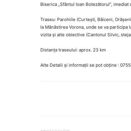
Biserica „Sfântul Ioan Botezătorul”, imediat 
Traseu: Parohiile (Curtești, Băiceni, Orășe
la Mănăstirea Vorona, unde se va participa l
vizita și alte obiective (Cantonul Silvic, steja
Distanța traseului: aprox. 23 km
Alte Detalii și informații se pot obține : 07
Facebook