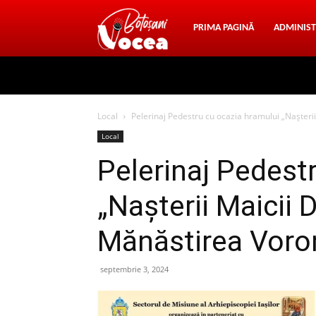
Vocea
PRIMA PAGINĂ
ADMINIST
Botosani
Local
Pelerinaj Pedestru cu ocazia hramului „Nașteri
Local
Pelerinaj Pedest
„Nașterii Maicii 
Mănăstirea Voro
septembrie 3, 2024