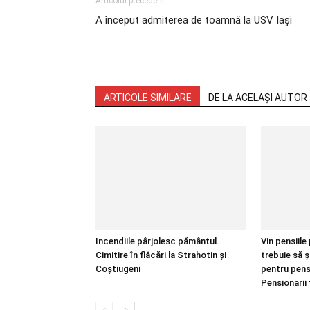
Articolul precedent
A început admiterea de toamnă la USV Iași
ARTICOLE SIMILARE
DE LA ACELAȘI AUTOR
Incendiile pârjolesc pământul.
Vin pensiile
Cimitire în flăcări la Strahotin și
trebuie să ș
Coștiugeni
pentru pensi
Pensionarii 