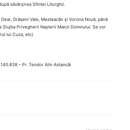
după săvârșirea Sfintei Liturghii.
ni Deal, Orășeni Vale, Mesteacăn și Vorona Nouă, până
a Slujba Privegherii Nașterii Maicii Domnului. Se vor
rul lui Cuza, etc)
55.140.838 – Pr. Teodor Alin Astancăi