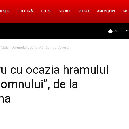
RAȚIE
CULTURĂ
LOCAL
SPORT
VIDEO
ANUNȚURI
NO
C
21.1
Bot
i Maicii Domnului”, de la Mănăstirea Vorona
ru cu ocazia hramului
Domnului”, de la
na