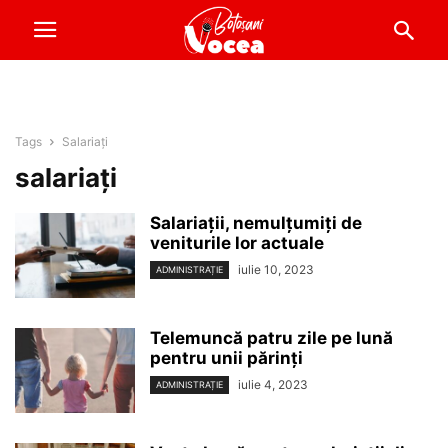
Tags
Salariați
salariați
Salariații, nemulțumiți de
veniturile lor actuale
iulie 10, 2023
ADMINISTRAȚIE
Telemuncă patru zile pe lună
pentru unii părinți
iulie 4, 2023
ADMINISTRAȚIE